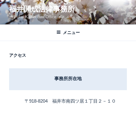
コ
福井開成法律事務所
ン
ー Fukui Kaisei Law Office －
テ
ン
ツ
メニュー
へ
ス
キ
アクセス
ッ
プ
事務所所在地
〒918‐8204 福井市南四ツ居１丁目２－１０